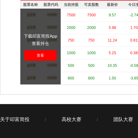
股票名称
股票代码
当前持股
可卖股数
最新价
今日
****
****
7500
7500
9.57
-2.7
****
****
2000
2000
5.98
1.7
下载叩富简投App
****
****
750
750
11.24
0.8
查看持仓
****
****
1000
1000
5.25
0.3
查看
****
****
500
500
10.35
-0.5
****
****
800
800
1.50
-3.8
关于叩富简投
高校大赛
团队大赛
/
/