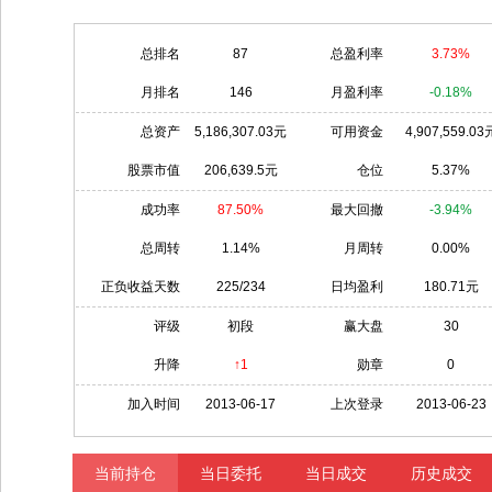
总排名
87
总盈利率
3.73%
月排名
146
月盈利率
-0.18%
总资产
5,186,307.03元
可用资金
4,907,559.03
股票市值
206,639.5元
仓位
5.37%
成功率
87.50%
最大回撤
-3.94%
总周转
1.14%
月周转
0.00%
正负收益天数
225/234
日均盈利
180.71元
评级
初段
赢大盘
30
升降
↑1
勋章
0
加入时间
2013-06-17
上次登录
2013-06-23
当前持仓
当日委托
当日成交
历史成交