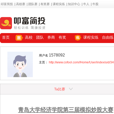
叩富简投
|
高校赛
|
团队赛
|
有奖赛
|
课程实练
|
知识中心
|
牛人
|
牛股
首页
高校
团队
券商
有奖
课程实练
自由练
1578092
用户名
主页：
http://www.cofool.com//Home/User/index/uid/3
Ta比赛
青岛大学经济学院第三届模拟炒股大赛