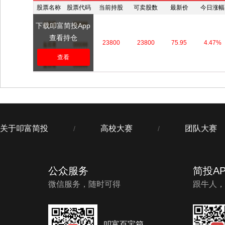
股票名称
股票代码
当前持股
可卖股数
最新价
今日涨幅
下载叩富简投App
查看持仓
****
****
23800
23800
75.95
4.47%
查看
关于叩富简投
高校大赛
团队大赛
/
/
公众服务
简投AP
微信服务，随时可得
跟牛人，
叩富百宝箱