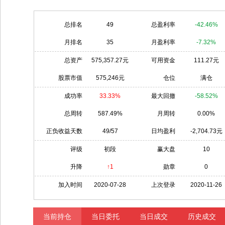
总排名
49
总盈利率
-42.46%
月排名
35
月盈利率
-7.32%
总资产
575,357.27元
可用资金
111.27元
股票市值
575,246元
仓位
满仓
成功率
33.33%
最大回撤
-58.52%
总周转
587.49%
月周转
0.00%
正负收益天数
49/57
日均盈利
-2,704.73元
评级
初段
赢大盘
10
升降
↑1
勋章
0
加入时间
2020-07-28
上次登录
2020-11-26
当前持仓
当日委托
当日成交
历史成交