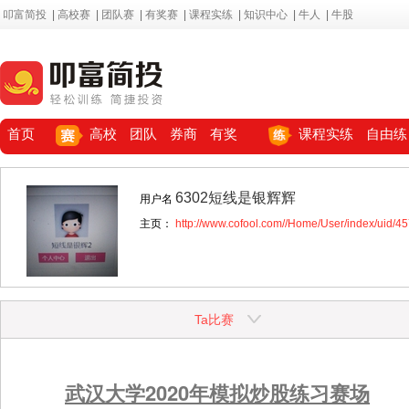
叩富简投
|
高校赛
|
团队赛
|
有奖赛
|
课程实练
|
知识中心
|
牛人
|
牛股
首页
高校
团队
券商
有奖
课程实练
自由练
6302短线是银辉辉
用户名
主页：
http://www.cofool.com//Home/User/index/uid/4
Ta比赛
武汉大学2020年模拟炒股练习赛场