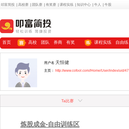
叩富简投
|
高校赛
|
团队赛
|
有奖赛
|
课程实练
|
知识中心
|
牛人
|
牛股
首页
高校
团队
券商
有奖
课程实练
自由练
天恒健
用户名
主页：
http://www.cofool.com//Home/User/index/uid/4
Ta比赛
炼股成金-自由训练区