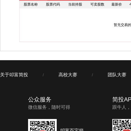
股票名称
股票代码
当前持股
可卖股数
最新价
暂无交易
关于叩富简投
高校大赛
团队大赛
/
/
公众服务
简投AP
微信服务，随时可得
跟牛人，
叩富百宝箱