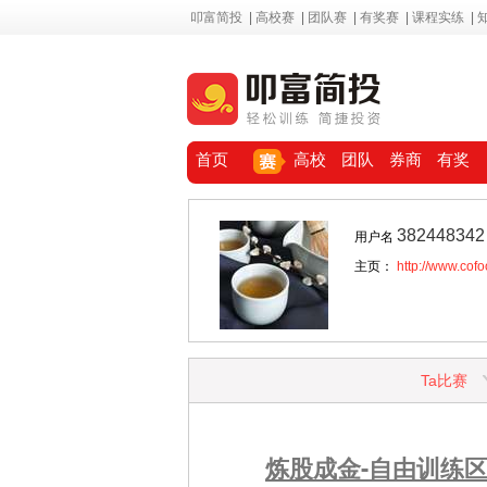
叩富简投
|
高校赛
|
团队赛
|
有奖赛
|
课程实练
|
首页
高校
团队
券商
有奖
382448342
用户名
主页：
http://www.cof
Ta比赛
炼股成金-自由训练