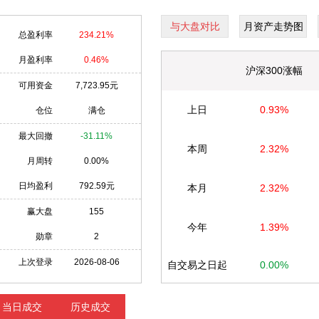
与大盘对比
月资产走势图
总盈利率
234.21%
月盈利率
0.46%
沪深300涨幅
可用资金
7,723.95元
上日
0.93%
仓位
满仓
最大回撤
-31.11%
本周
2.32%
月周转
0.00%
日均盈利
792.59元
本月
2.32%
赢大盘
155
今年
1.39%
勋章
2
上次登录
2026-08-06
自交易之日起
0.00%
当日成交
历史成交