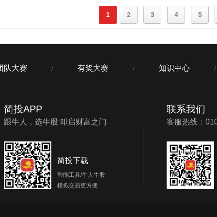
1
2
3
4
5
团队大赛
有奖大赛
知识中心
/
/
/
简投APP
联系我们
跟牛人，选牛股 叩启财富之门
客服热线：010-
简投下载
智能工具/牛人牛股
模拟交易更方便