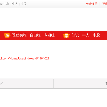
知识中心
|
牛人
|
牛股
免费注册
登
课程实练
自由练
专项练
知识
牛人
牛股
ool.com//Home/User/index/uid/4964027
区