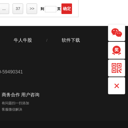
...
37
>>
确定
到
页
牛人牛股
软件下载
/
59490341
商务合作 用户咨询
有问题扫一扫添加
客服微信解决