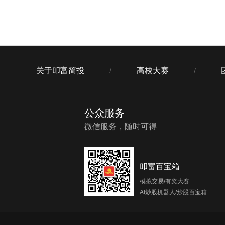
关于叩富简投
高校大赛
/
/
公众服务
微信服务，随时可得
叩富百宝箱
模拟交易/有奖大赛
AI炒股机器人/炒股百宝箱