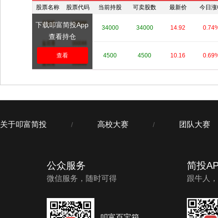
股票名称
股票代码
当前持股
可卖股数
最新价
今日涨
下载叩富简投App
****
****
34000
34000
14.92
0.74
查看持仓
****
查看
****
4500
4500
10.16
0.69
关于叩富简投
高校大赛
团队大赛
/
/
公众服务
简投AP
微信服务，随时可得
跟牛人，
叩富百宝箱