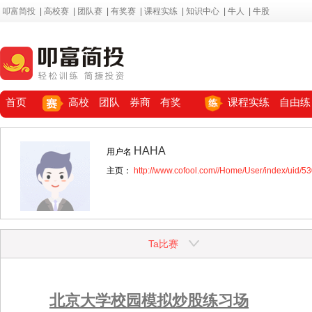
叩富简投
|
高校赛
|
团队赛
|
有奖赛
|
课程实练
|
知识中心
|
牛人
|
牛股
首页
高校
团队
券商
有奖
课程实练
自由练
HAHA
用户名
主页：
http://www.cofool.com//Home/User/index/uid/5
Ta比赛
北京大学校园模拟炒股练习场