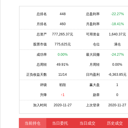
总排名
448
总盈利率
-22.27%
月排名
460
月盈利率
-18.41%
总资产
777,265.37元
可用资金
1,640.37元
股票市值
775,625元
仓位
满仓
成功率
0.00%
最大回撤
-24.27%
总周转
49.91%
月周转
0.00%
正负收益天数
11/14
日均盈利
-6,363.85元
评级
初段
赢大盘
1
升降
↑1
勋章
0
加入时间
2020-11-27
上次登录
2020-11-27
当前持仓
当日委托
当日成交
历史成交