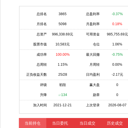
总排名
3865
总盈利率
-0.37%
月排名
5098
月盈利率
0.18%
总资产
996,338.69元
可用资金
985,755.69元
股票市值
10,583元
仓位
1.06%
成功率
100.00%
最大回撤
-0.75%
总周转
1.15%
月周转
0.00%
正负收益天数
25/28
日均盈利
-2.17元
评级
初段
赢大盘
0
升降
↓-134
勋章
0
加入时间
2021-12-21
上次登录
2026-08-07
当前持仓
当日委托
当日成交
历史成交