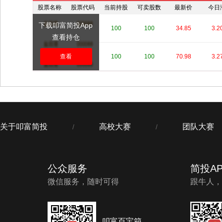
股票名称
股票代码
当前持股
可卖股数
最新价
今日
下载叩富简投App
****
****
100
100
34.85
3.2
查看持仓
****
查看
****
100
100
70.98
3.2
关于叩富简投
高校大赛
团队大赛
/
/
公众服务
简投AP
微信服务，随时可得
跟牛人，
叩富百宝箱