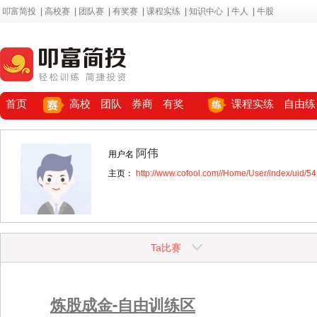
叩富简投
|
高校赛
|
团队赛
|
有奖赛
|
课程实练
|
知识中心
|
牛人
|
牛股
首页
高校
团队
券商
有奖
课程实练
自由练
阿伟
用户名
主页：
http://www.cofool.com//Home/User/index/uid/5
Ta比赛
炼股成金-自由训练区