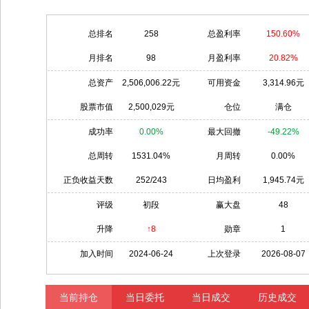
总排名
258
总盈利率
150.60%
月排名
98
月盈利率
20.82%
总资产
2,506,006.22元
可用资金
3,314.96元
股票市值
2,500,029元
仓位
满仓
成功率
0.00%
最大回撤
-49.22%
总周转
1531.04%
月周转
0.00%
正负收益天数
252/243
日均盈利
1,945.74元
评级
初段
赢大盘
48
升降
↑8
勋章
1
加入时间
2024-06-24
上次登录
2026-08-07
当前持仓
当日委托
当日成交
历史成交