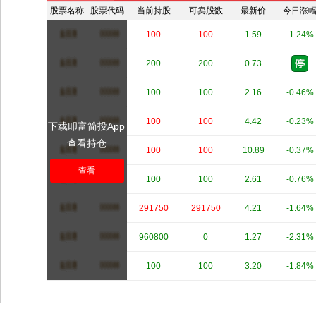
股票名称
股票代码
当前持股
可卖股数
最新价
今日涨
****
****
100
100
1.59
-1.24%
****
****
200
200
0.73
****
****
100
100
2.16
-0.46%
****
****
100
100
4.42
-0.23%
下载叩富简投App
查看持仓
****
****
100
100
10.89
-0.37%
查看
****
****
100
100
2.61
-0.76%
****
****
291750
291750
4.21
-1.64%
****
****
960800
0
1.27
-2.31%
****
****
100
100
3.20
-1.84%