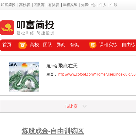
叩富简投
|
高校赛
|
团队赛
|
有奖赛
|
课程实练
|
知识中心
|
牛人
|
牛股
首页
高校
团队
券商
有奖
课程实练
自由练
飛龍在天
用户名
主页：
http://www.cofool.com//Home/User/index/uid/5
Ta比赛
炼股成金-自由训练区