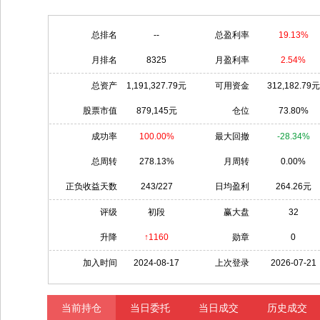
总排名
--
总盈利率
19.13%
月排名
8325
月盈利率
2.54%
总资产
1,191,327.79元
可用资金
312,182.79元
股票市值
879,145元
仓位
73.80%
成功率
100.00%
最大回撤
-28.34%
总周转
278.13%
月周转
0.00%
正负收益天数
243/227
日均盈利
264.26元
评级
初段
赢大盘
32
升降
↑1160
勋章
0
加入时间
2024-08-17
上次登录
2026-07-21
当前持仓
当日委托
当日成交
历史成交