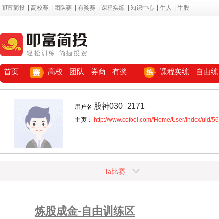
叩富简投
|
高校赛
|
团队赛
|
有奖赛
|
课程实练
|
知识中心
|
牛人
|
牛股
首页
高校
团队
券商
有奖
课程实练
自由练
股神030_2171
用户名
主页：
http://www.cofool.com//Home/User/index/uid/5
Ta比赛
炼股成金-自由训练区