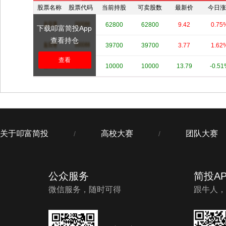
股票名称
股票代码
当前持股
可卖股数
最新价
今日涨
****
****
62800
62800
9.42
0.75
下载叩富简投App
查看持仓
****
****
39700
39700
3.77
1.62
查看
****
****
10000
10000
13.79
-0.5
关于叩富简投
高校大赛
团队大赛
/
/
公众服务
简投AP
微信服务，随时可得
跟牛人，