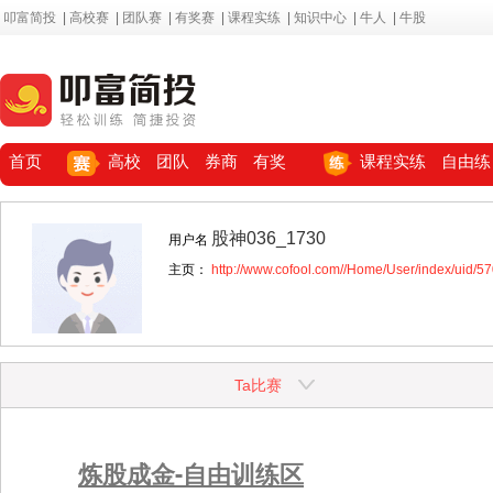
叩富简投
|
高校赛
|
团队赛
|
有奖赛
|
课程实练
|
知识中心
|
牛人
|
牛股
首页
高校
团队
券商
有奖
课程实练
自由练
股神036_1730
用户名
主页：
http://www.cofool.com//Home/User/index/uid/5
Ta比赛
炼股成金-自由训练区