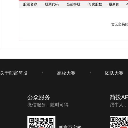
股票名称
股票代码
当前持股
可卖股数
最新价
暂无交易
关于叩富简投
高校大赛
团队大赛
/
/
公众服务
简投AP
微信服务，随时可得
跟牛人，
叩富百宝箱