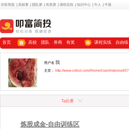
叩富简投
|
高校赛
|
团队赛
|
有奖赛
|
课程实练
|
知识中心
|
牛人
|
牛股
首页
高校
团队
券商
有奖
课程实练
自由练
我
用户名
主页：
http://www.cofool.com//Home/User/index/uid/5
Ta比赛
炼股成金-自由训练区