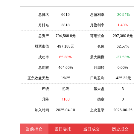
总排名
6619
总盈利率
-20.54%
月排名
3818
月盈利率
1.40%
总资产
794,568.8元
可用资金
297,380.8元
股票市值
497,188元
仓位
62.57%
成功率
65.38%
最大回撤
-37.53%
总周转
464.60%
月周转
0.00%
正负收益天数
19/25
日均盈利
-425.32元
评级
初段
赢大盘
3
升降
↑163
勋章
0
加入时间
2025-04-10
上次登录
2026-06-25
当前持仓
当日委托
当日成交
历史成交