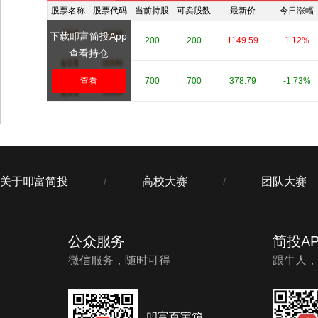
股票名称
股票代码
当前持股
可卖股数
最新价
今日涨幅
下载叩富简投App
****
****
200
200
1149.59
1.12%
查看持仓
****
查看
****
700
700
378.79
-1.73%
关于叩富简投
高校大赛
团队大赛
/
/
公众服务
简投AP
微信服务，随时可得
跟牛人，
叩富百宝箱