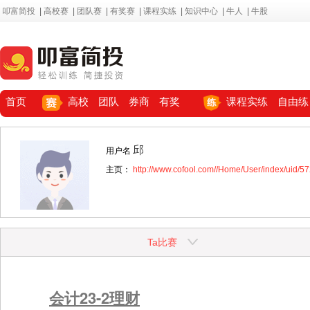
叩富简投
|
高校赛
|
团队赛
|
有奖赛
|
课程实练
|
知识中心
|
牛人
|
牛股
首页
高校
团队
券商
有奖
课程实练
自由练
邱
用户名
主页：
http://www.cofool.com//Home/User/index/uid/5
Ta比赛
会计23-2理财