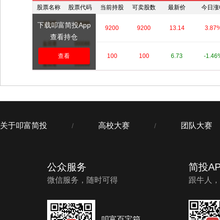
股票名称
股票代码
当前持股
可卖股数
最新价
今日涨
下载叩富简投App
****
****
9200
9200
13.14
3.87
查看持仓
****
查看
****
100
100
6.73
-1.46
关于叩富简投
高校大赛
团队大赛
/
/
公众服务
简投AP
微信服务，随时可得
跟牛人，
叩富百宝箱