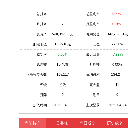
总排名
1
总盈利率
9.77%
月排名
2
月盈利率
0.18%
总资产
548,847.51元
可用资金
397,937.51元
股票市值
150,910元
仓位
27.50%
成功率
0.00%
最大回撤
-7.88%
总周转
10.45%
月周转
0.00%
正负收益天数
115/117
日均盈利
134.2元
评级
初段
赢大盘
11
升降
0
勋章
0
加入时间
2025-04-15
上次登录
2025-04-24
当前持仓
当日委托
当日成交
历史成交