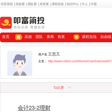
叩富简投
|
高校赛
|
团队赛
|
有奖赛
|
课程实练
|
知识中心
|
牛人
|
牛股
首页
高校
团队
券商
有奖
课程实练
自由练
王思又
用户名
主页：
http://www.cofool.com//Home/User/index/uid/5
Ta比赛
会计23-2理财