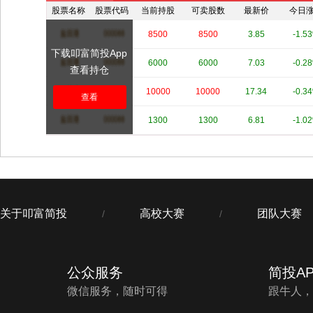
股票名称
股票代码
当前持股
可卖股数
最新价
今日
****
****
8500
8500
3.85
-1.5
下载叩富简投App
****
****
6000
6000
7.03
-0.2
查看持仓
****
****
10000
10000
17.34
-0.3
查看
****
****
1300
1300
6.81
-1.0
关于叩富简投
高校大赛
团队大赛
/
/
公众服务
简投AP
微信服务，随时可得
跟牛人，