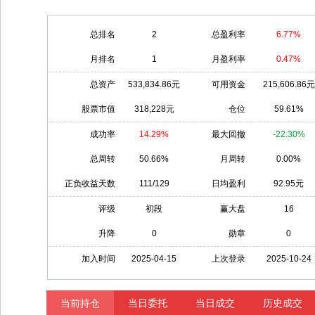
总排名
2
总盈利率
6.77%
月排名
1
月盈利率
0.47%
总资产
533,834.86元
可用资金
215,606.86元
股票市值
318,228元
仓位
59.61%
成功率
14.29%
最大回撤
-22.30%
总周转
50.66%
月周转
0.00%
正负收益天数
111/129
日均盈利
92.95元
评级
初段
赢大盘
16
升降
0
勋章
0
加入时间
2025-04-15
上次登录
2025-10-24
当前持仓
当日委托
当日成交
历史成交