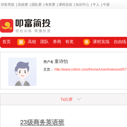
叩富简投
|
高校赛
|
团队赛
|
有奖赛
|
课程实练
|
知识中心
|
牛人
|
牛股
首页
高校
团队
券商
有奖
课程实练
自由练
童诗怡
用户名
主页：
http://www.cofool.com//Home/User/index/uid/5
Ta比赛
23级商务英语班