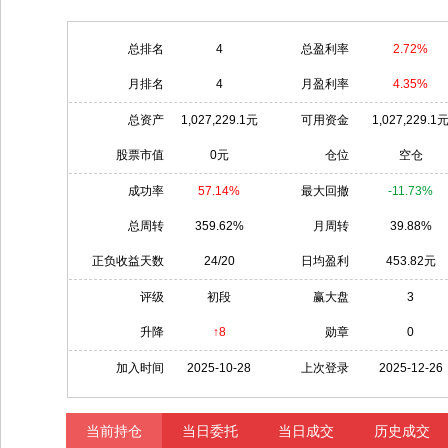
总排名
4
总盈利率
2.72%
月排名
4
月盈利率
4.35%
总资产
1,027,229.1元
可用资金
1,027,229.1
股票市值
0元
仓位
空仓
成功率
57.14%
最大回撤
-11.73%
总周转
359.62%
月周转
39.88%
正负收益天数
24/20
日均盈利
453.82元
评级
初段
赢大盘
3
升降
↑8
勋章
0
加入时间
2025-10-28
上次登录
2025-12-26
当前持仓
当日委托
当日成交
历史成交