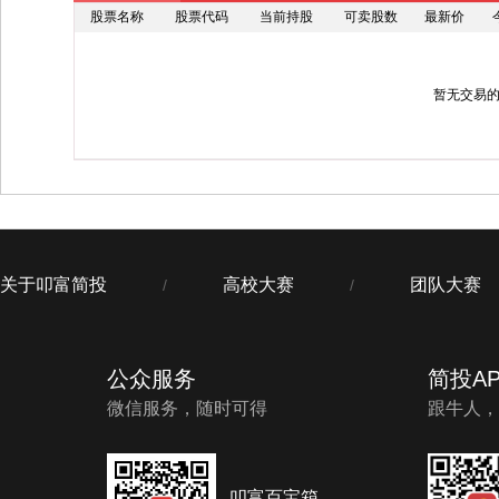
股票名称
股票代码
当前持股
可卖股数
最新价
暂无交易
关于叩富简投
高校大赛
团队大赛
/
/
公众服务
简投AP
微信服务，随时可得
跟牛人，
叩富百宝箱