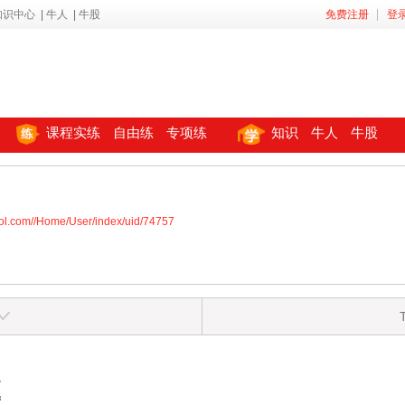
知识中心
|
牛人
|
牛股
免费注册
登
课程实练
自由练
专项练
知识
牛人
牛股
ool.com//Home/User/index/uid/74757
区