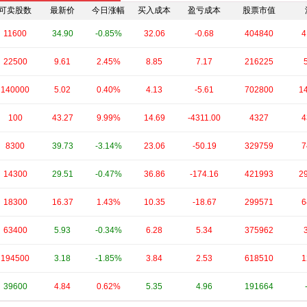
可卖股数
最新价
今日涨幅
买入成本
盈亏成本
股票市值
11600
34.90
-0.85%
32.06
-0.68
404840
4
22500
9.61
2.45%
8.85
7.17
216225
140000
5.02
0.40%
4.13
-5.61
702800
1
100
43.27
9.99%
14.69
-4311.00
4327
4
8300
39.73
-3.14%
23.06
-50.19
329759
7
14300
29.51
-0.47%
36.86
-174.16
421993
2
18300
16.37
1.43%
10.35
-18.67
299571
6
63400
5.93
-0.34%
6.28
5.34
375962
194500
3.18
-1.85%
3.84
2.53
618510
1
39600
4.84
0.62%
5.35
4.96
191664