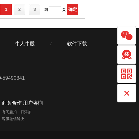
1
2
3
确定
到
页
牛人牛股
软件下载
/
59490341
商务合作 用户咨询
有问题扫一扫添加
客服微信解决