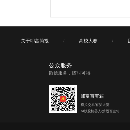
关于叩富简投
高校大赛
/
/
公众服务
微信服务，随时可得
叩富百宝箱
模拟交易/有奖大赛
AI炒股机器人/炒股百宝箱