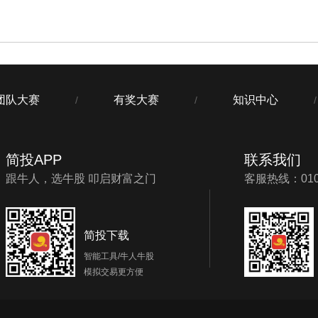
团队大赛
有奖大赛
知识中心
/
/
/
简投APP
联系我们
跟牛人，选牛股 叩启财富之门
客服热线：010-
简投下载
智能工具/牛人牛股
模拟交易更方便