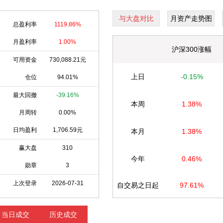
与大盘对比
月资产走势图
总盈利率
1119.86%
月盈利率
1.00%
沪深300涨幅
可用资金
730,088.21元
上日
-0.15%
仓位
94.01%
最大回撤
-39.16%
本周
1.38%
月周转
0.00%
日均盈利
1,706.59元
本月
1.38%
赢大盘
310
今年
0.46%
勋章
3
上次登录
2026-07-31
自交易之日起
97.61%
当日成交
历史成交