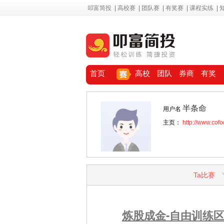
叩富简投
|
高校赛
|
团队赛
|
有奖赛
|
课程实练
|
首页
高校
团队
券商
有奖
半条命
用户名
主页：
http://www.cof
Ta比赛
炼股成金-自由训练