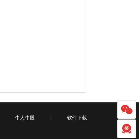
牛人牛股
软件下载
/