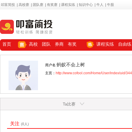
叩富简投
|
高校赛
|
团队赛
|
有奖赛
|
课程实练
|
知识中心
|
牛人
|
牛股
首页
高校
团队
券商
有奖
课程实练
自由练
蚂蚁不会上树
用户名
主页：
http://www.cofool.com/Home/User/index/uid/34
Ta比赛
关注
(0人)