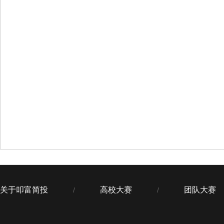
关于叩富简投
高校大赛
团队大赛
/
/