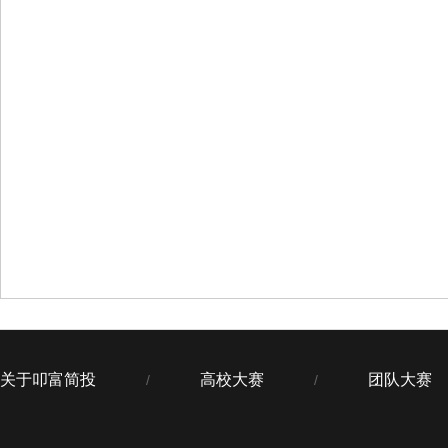
关于叩富简投
高校大赛
团队大赛
/
/