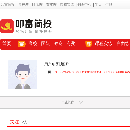
叩富简投
|
高校赛
|
团队赛
|
有奖赛
|
课程实练
|
知识中心
|
牛人
|
牛股
首页
高校
团队
券商
有奖
课程实练
自由练
刘建齐
用户名
主页：
http://www.cofool.com/Home/User/index/uid/34
Ta比赛
关注
(2人)