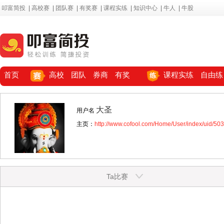
叩富简投
|
高校赛
|
团队赛
|
有奖赛
|
课程实练
|
知识中心
|
牛人
|
牛股
首页
高校
团队
券商
有奖
课程实练
自由练
大圣
用户名
主页：
http://www.cofool.com/Home/User/index/uid/50
Ta比赛