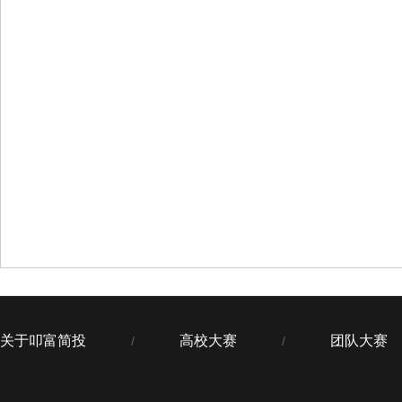
关于叩富简投
高校大赛
团队大赛
/
/