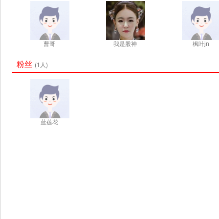
曹哥
我是股神
枫叶jn
粉丝
(1人)
蓝莲花