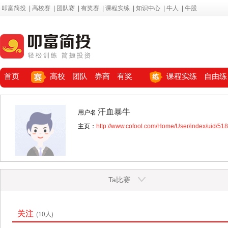
叩富简投
|
高校赛
|
团队赛
|
有奖赛
|
课程实练
|
知识中心
|
牛人
|
牛股
首页
高校
团队
券商
有奖
课程实练
自由练
汗血暴牛
用户名
主页：
http://www.cofool.com/Home/User/index/uid/51
Ta比赛
关注
(10人)