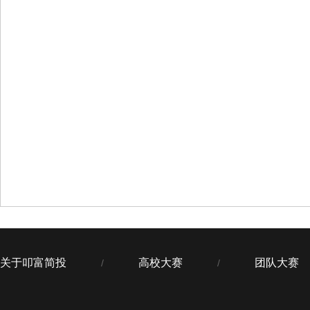
关于叩富简投
高校大赛
团队大赛
/
/