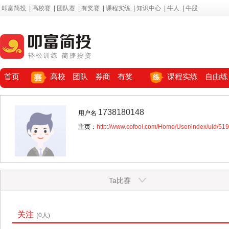
叩富简投
|
高校赛
|
团队赛
|
有奖赛
|
课程实练
|
知识中心
|
牛人
|
牛股
首页
高校
团队
券商
有奖
课程实练
自由练
1738180148
用户名
主页：
http://www.cofool.com/Home/User/index/uid/51
Ta比赛
关注
(0人)