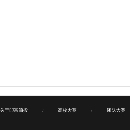
关于叩富简投
高校大赛
团队大赛
/
/