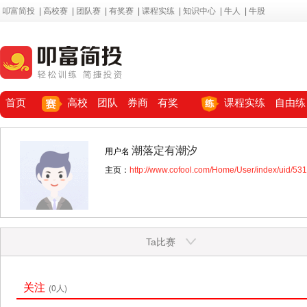
叩富简投
|
高校赛
|
团队赛
|
有奖赛
|
课程实练
|
知识中心
|
牛人
|
牛股
首页
高校
团队
券商
有奖
课程实练
自由练
潮落定有潮汐
用户名
主页：
http://www.cofool.com/Home/User/index/uid/53
Ta比赛
关注
(0人)