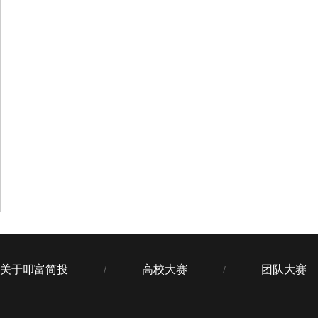
关于叩富简投
高校大赛
团队大赛
/
/