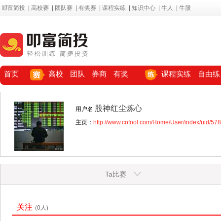
叩富简投
|
高校赛
|
团队赛
|
有奖赛
|
课程实练
|
知识中心
|
牛人
|
牛股
首页
高校
团队
券商
有奖
课程实练
自由练
股神红尘炼心
用户名
主页：
http://www.cofool.com/Home/User/index/uid/57
Ta比赛
关注
(0人)