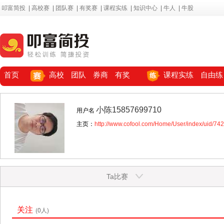
叩富简投
|
高校赛
|
团队赛
|
有奖赛
|
课程实练
|
知识中心
|
牛人
|
牛股
首页
高校
团队
券商
有奖
课程实练
自由练
小陈15857699710
用户名
主页：
http://www.cofool.com/Home/User/index/uid/74
Ta比赛
关注
(0人)