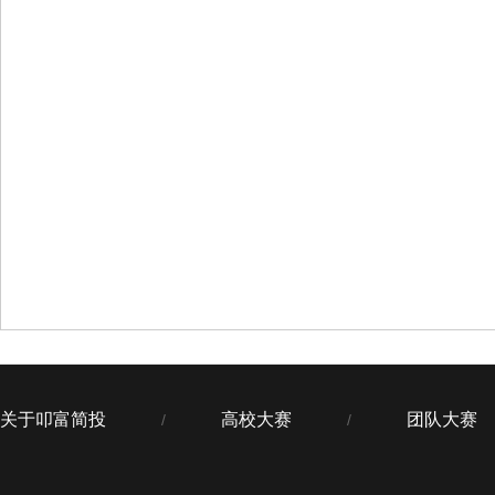
关于叩富简投
高校大赛
团队大赛
/
/