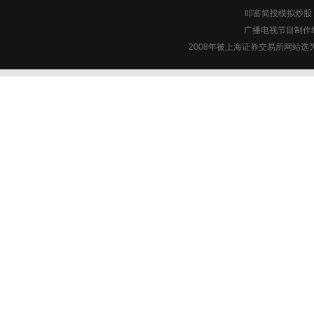
叩富简投模拟炒股 c
广播电视节目制作经
2008年被上海证券交易所网站