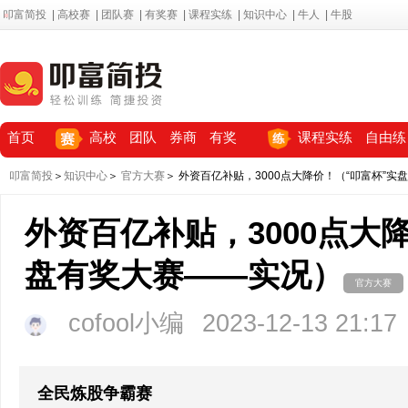
叩富简投
|
高校赛
|
团队赛
|
有奖赛
|
课程实练
|
知识中心
|
牛人
|
牛股
首页
高校
团队
券商
有奖
课程实练
自由练
叩富简投
＞
知识中心
＞
官方大赛
＞ 外资百亿补贴，3000点大降价！（“叩富杯”
外资百亿补贴，3000点大
盘有奖大赛——实况）
官方大赛
cofool小编
2023-12-13 21:17
全民炼股争霸赛