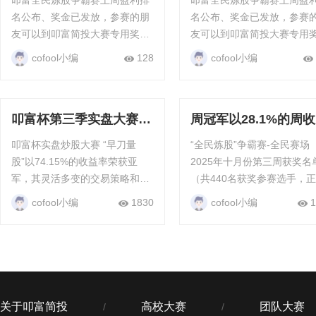
叩富全民炼股争霸赛上周盈利排
叩富全民炼股争霸赛上周盈
榜首
名公布、奖金已发放，参赛的朋
名公布、奖金已发放，参赛
友可以到叩富简投大赛专用奖金
友可以到叩富简投大赛专用
钱包查看，只要满20元就能直接
钱包查看，只要满20元就能
cofool小编
128
cofool小编
提现，每周每月都有现金奖励。
提现，每周每月都有现金奖
“全民炼...
“全民炼股”争霸赛-全民赛场 叩富
『全民...
叩富杯第三季实盘大赛圆
周冠军以28.1%的周
满收官，冠军“530”以
率领先，成功在模拟
叩富杯实盘炒股大赛 “早刀量
“全民炼股”争霸赛-全民赛场
78.2%收益率夺魁
夺得魁首
股”以74.15%的收益率荣获亚
2025年十月份第三周获奖名
军，其灵活多变的交易策略和持
（共440名获奖参赛选手，
续攀升的收益曲线引...
益就能瓜分奖金） 自2007年开
cofool小编
1830
cofool小编
1
赛以来，已累积举办200多
拟炒股大奖赛，累积派发现
励近百万。 ...
关于叩富简投
高校大赛
团队大赛
/
/