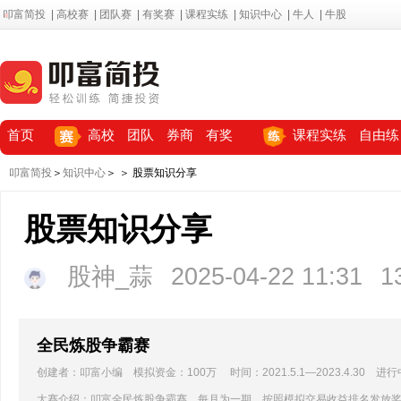
叩富简投
|
高校赛
|
团队赛
|
有奖赛
|
课程实练
|
知识中心
|
牛人
|
牛股
首页
高校
团队
券商
有奖
课程实练
自由练
叩富简投
＞
知识中心
＞
＞ 股票知识分享
股票知识分享
股神_蒜
2025-04-22 11:31
1
全民炼股争霸赛
创建者：叩富小编 模拟资金：100万 时间：2021.5.1—2023.4.30 进行
大赛介绍：叩富全民炼股争霸赛，每月为一期，按照模拟交易收益排名发放