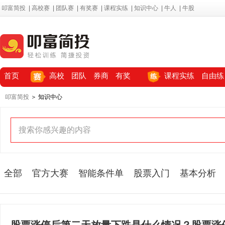
叩富简投
|
高校赛
|
团队赛
|
有奖赛
|
课程实练
|
知识中心
|
牛人
|
牛股
首页
高校
团队
券商
有奖
课程实练
自由练
叩富简投
＞ 知识中心
全部
官方大赛
智能条件单
股票入门
基本分析