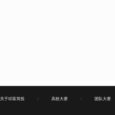
关于叩富简投
高校大赛
团队大赛
/
/