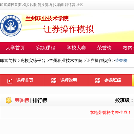
叩富简投首页
模拟炒股
简投赛场
找顾问
训练营
社区
兰州职业技术学院
证券操作模拟
大学首页
实练课程
学校大赛
荣誉榜
校内
叩富简投
>
高校实练平台
>
兰州职业技术学院
>
证券操作模拟
>
荣誉榜
课程首页
课程说明
参课班级
荣誉榜
|
排行榜
按班级
本轮荣誉榜尚未生成！