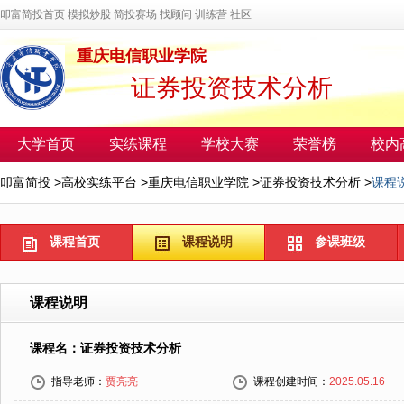
叩富简投首页
模拟炒股
简投赛场
找顾问
训练营
社区
重庆电信职业学院
证券投资技术分析
大学首页
实练课程
学校大赛
荣誉榜
校内
叩富简投
>
高校实练平台
>
重庆电信职业学院
>
证券投资技术分析
>
课程
课程首页
课程说明
参课班级
课程说明
课程名：证券投资技术分析
指导老师：
贾亮亮
课程创建时间：
2025.05.16