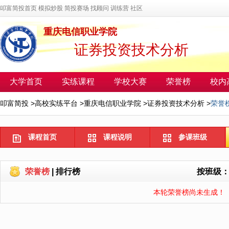
叩富简投首页
模拟炒股
简投赛场
找顾问
训练营
社区
重庆电信职业学院
证券投资技术分析
大学首页
实练课程
学校大赛
荣誉榜
校内
叩富简投
>
高校实练平台
>
重庆电信职业学院
>
证券投资技术分析
>
荣誉
课程首页
课程说明
参课班级
荣誉榜
|
排行榜
按班级
本轮荣誉榜尚未生成！