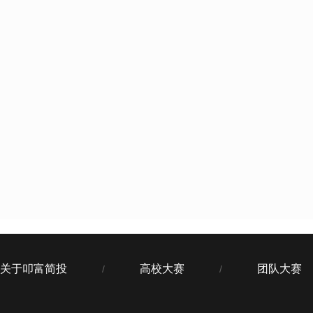
关于叩富简投
高校大赛
团队大赛
/
/