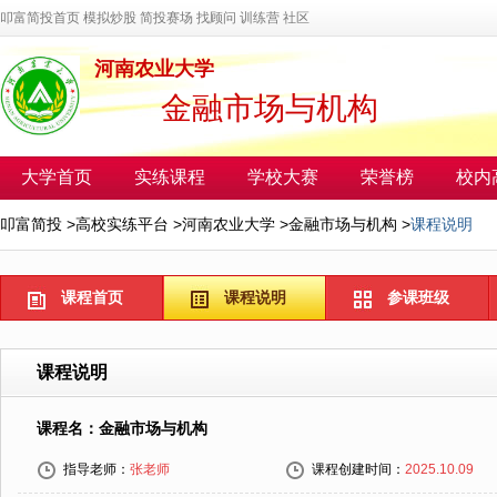
叩富简投首页
模拟炒股
简投赛场
找顾问
训练营
社区
河南农业大学
金融市场与机构
大学首页
实练课程
学校大赛
荣誉榜
校内
叩富简投
>
高校实练平台
>
河南农业大学
>
金融市场与机构
>
课程说明
课程首页
课程说明
参课班级
课程说明
课程名：金融市场与机构
指导老师：
张老师
课程创建时间：
2025.10.09