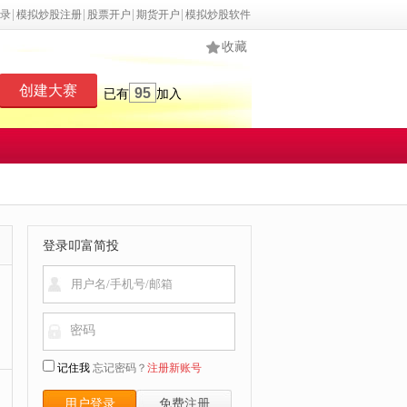
录
模拟炒股注册
股票开户
期货开户
模拟炒股软件
收藏
创建大赛
95
已有
加入
登录叩富简投
密码
记住我
忘记密码？
注册新账号