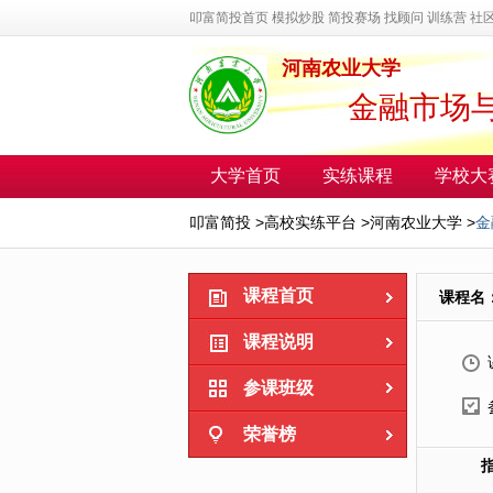
叩富简投首页
模拟炒股
简投赛场
找顾问
训练营
社
河南农业大学
金融市场
大学首页
实练课程
学校大
叩富简投
>
高校实练平台
>
河南农业大学
>
金
课程首页
课程名
课程说明
参课班级
荣誉榜