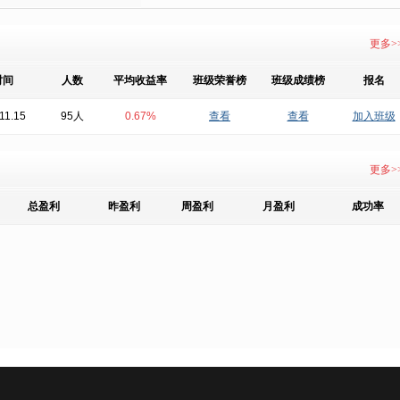
更多>
时间
人数
平均收益率
班级荣誉榜
班级成绩榜
报名
11.15
95人
0.67%
查看
查看
加入班级
更多>
总盈利
昨盈利
周盈利
月盈利
成功率