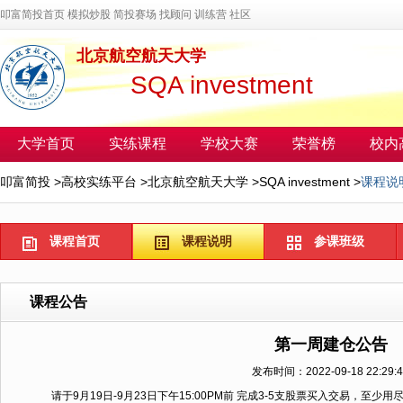
叩富简投首页
模拟炒股
简投赛场
找顾问
训练营
社区
北京航空航天大学
SQA investment
大学首页
实练课程
学校大赛
荣誉榜
校内
叩富简投
>
高校实练平台
>
北京航空航天大学
>
SQA investment
>
课程说
课程首页
课程说明
参课班级
课程公告
第一周建仓公告
发布时间：2022-09-18 22:29:4
请于9月19日-9月23日下午15:00PM前 完成3-5支股票买入交易，至