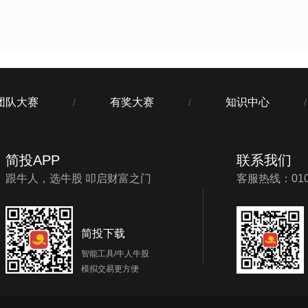
团队大赛
有奖大赛
知识中心
/
/
/
简投APP
联系我们
跟牛人，选牛股 叩启财富之门
客服热线：010-
简投下载
智能工具/牛人牛股
模拟交易更方便