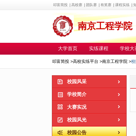
叩富简投
|
高校赛
|
团队赛
|
有奖赛
|
课程实练
|
南京工程学院
大学首页
实练课程
学校大
叩富简投
>
高校实练平台
>
南京工程学院
>
校
校园风采
学校简介
大赛实况
校园风光
校园公告