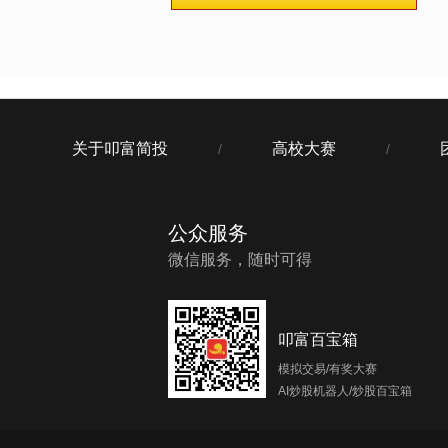
关于叩富简投
高校大赛
/
/
公众服务
微信服务，随时可得
叩富百宝箱
模拟交易/有奖大赛
AI炒股机器人/炒股百宝箱