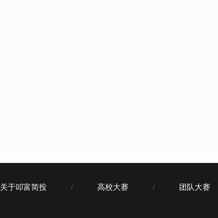
关于叩富简投
高校大赛
团队大赛
/
/