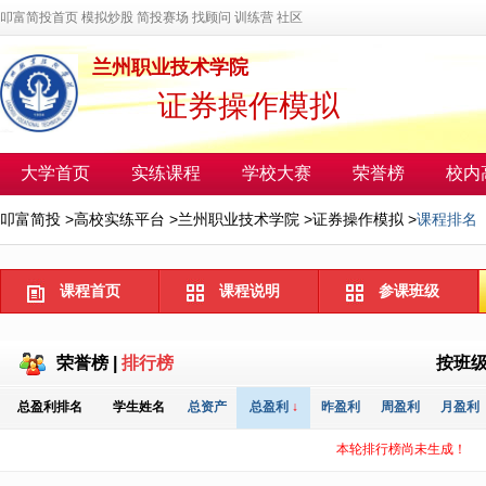
叩富简投首页
模拟炒股
简投赛场
找顾问
训练营
社区
兰州职业技术学院
证券操作模拟
大学首页
实练课程
学校大赛
荣誉榜
校内
叩富简投
>
高校实练平台
>
兰州职业技术学院
>
证券操作模拟
>
课程排名
课程首页
课程说明
参课班级
荣誉榜
|
排行榜
按班
总盈利排名
学生姓名
总资产
总盈利
↓
昨盈利
周盈利
月盈利
本轮排行榜尚未生成！