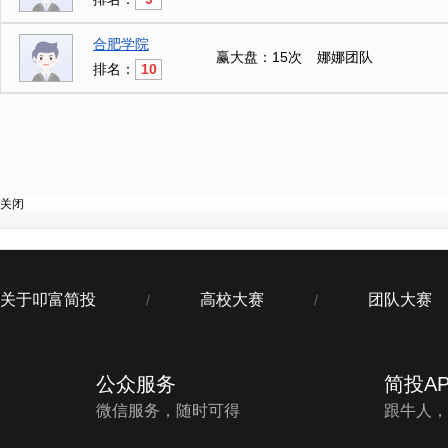
合肥学院
赢大盘：15次
娜娜团队
排名：
10
关闭
关于叩富简投
高校大赛
团队大赛
/
/
公众服务
简投AP
微信服务，随时可得
跟牛人，