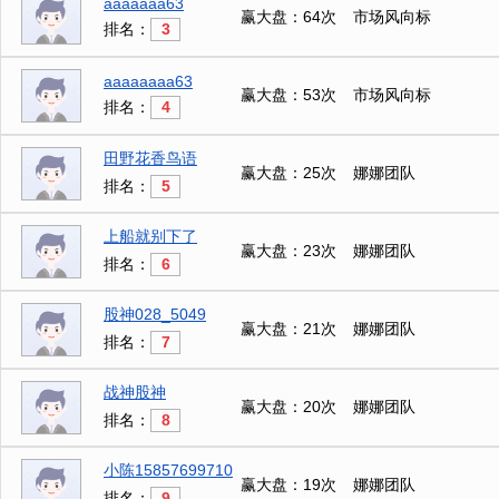
aaaaaaa63
赢大盘：64次
市场风向标
排名：
3
aaaaaaaa63
赢大盘：53次
市场风向标
排名：
4
田野花香鸟语
赢大盘：25次
娜娜团队
排名：
5
上船就别下了
赢大盘：23次
娜娜团队
排名：
6
股神028_5049
赢大盘：21次
娜娜团队
排名：
7
战神股神
赢大盘：20次
娜娜团队
排名：
8
小陈15857699710
赢大盘：19次
娜娜团队
排名：
9