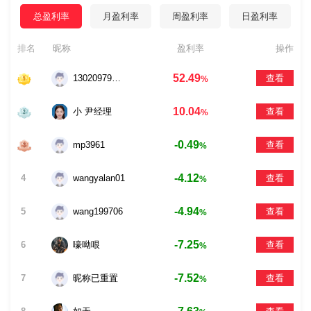
总盈利率
月盈利率
周盈利率
日盈利率
排名
昵称
盈利率
操作
52.49
13020979699
查看
%
10.04
小 尹经理
查看
%
-0.49
mp3961
查看
%
-4.12
4
wangyalan01
查看
%
-4.94
5
wang199706
查看
%
-7.25
6
嚎呦哏
查看
%
-7.52
7
昵称已重置
查看
%