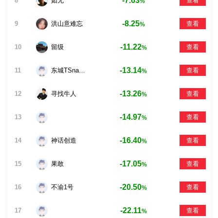
-7.63
8
如无
查看
%
-8.25
9
洪山意难忘
查看
%
-11.22
10
留级
查看
%
-13.14
11
东城TSnannan
查看
%
-13.26
12
寻找牛人
查看
%
-14.97
13
查看
%
-16.40
14
神话创造
查看
%
-17.05
15
果敢
查看
%
-20.50
16
不渝1号
查看
%
-22.11
17
查看
%