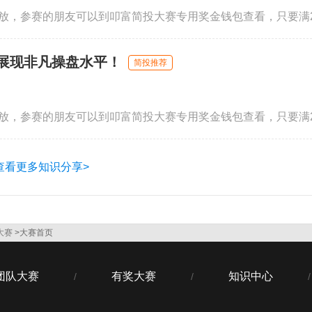
，展现非凡操盘水平！
简投推荐
查看更多知识分享>
大赛
>大赛首页
团队大赛
有奖大赛
知识中心
/
/
/