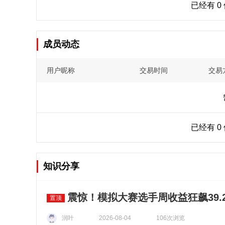
已经有 0
成员动态
用户昵称
交易时间
交易
已经有 0
知识分享
震惊！模拟大赛选手周收益狂飙39.2
置顶
润叶
106次浏览
2026-08-04