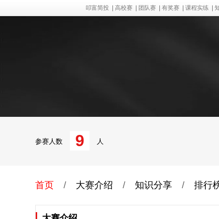
叩富简投
|
高校赛
|
团队赛
|
有奖赛
|
课程实练
|
9
参赛人数
人
首页
/
大赛介绍
/
知识分享
/
排行
大赛介绍