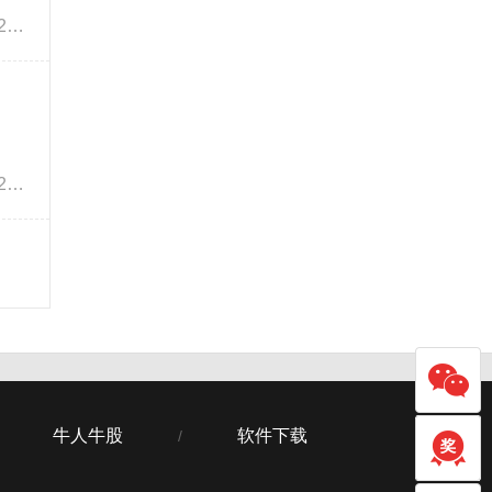
叩富全民炼股争霸赛上周盈利排名公布、奖金已发放，参赛的朋友可以到叩富简投大赛专用奖金钱包查看，只要满20元就能直接提现，每周每月都有现金奖励。 &n...
叩富全民炼股争霸赛上周盈利排名公布、奖金已发放，参赛的朋友可以到叩富简投大赛专用奖金钱包查看，只要满20元就能直接提现，每周每月都有现金奖励。 &n...
牛人牛股
软件下载
/