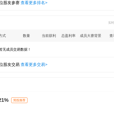
 位股友参赛
查看更多排名>
实
方式
数量
当前获利
总盈利率
成员大赛背景
查
暂无成员交易数据！
 位股友交易
查看更多交易>
1%
简投推荐