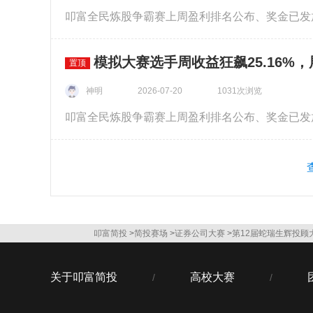
模拟大赛选手周收益狂飙25.16%
置顶
神明
1031次浏览
2026-07-20
叩富简投
>
简投赛场
>
证券公司大赛
>
第12届蛇瑞生辉投顾
关于叩富简投
高校大赛
/
/