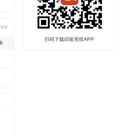
时更新
扫码下载叩富简投APP
看