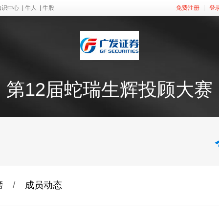
知识中心
|
牛人
|
牛股
免费注册
登
第12届蛇瑞生辉投顾大赛
榜
/
成员动态