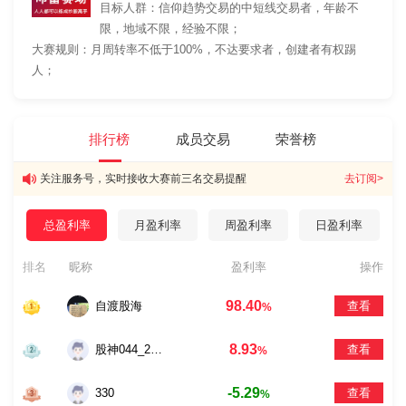
目标人群：信仰趋势交易的中短线交易者，年龄不
限，地域不限，经验不限；
大赛规则：月周转率不低于100%，不达要求者，创建者有权踢
人；
排行榜
成员交易
荣誉榜
关注服务号，实时接收大赛前三名交易提醒
去订阅>
总盈利率
月盈利率
周盈利率
日盈利率
排名
昵称
盈利率
操作
98.40
自渡股海
查看
%
8.93
股神044_2381
查看
%
-5.29
330
查看
%