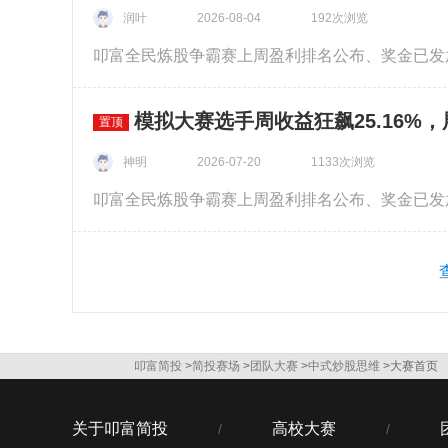
润叶
192次浏览
2026-08-04
模拟大赛选手周收益狂飙25.16%
置顶
神明
1133次浏览
2026-07-20
叩富简投
>
简投赛场
>
团队大赛
>
中式炒股思维
>大赛首页
关于叩富简投
高校大赛
/
/