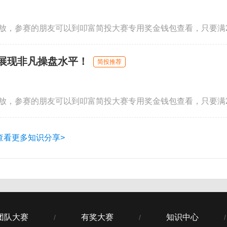
，展现非凡操盘水平！
简投推荐
查看更多知识分享>
团队大赛
有奖大赛
知识中心
/
/
/