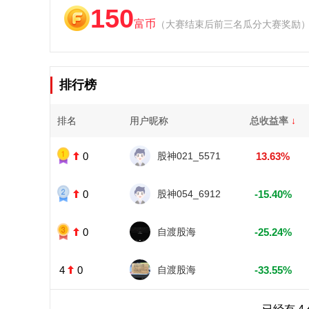
150
富币
（大赛结束后前三名瓜分大赛奖励
排行榜
排名
用户昵称
总收益率
↓
0
股神021_5571
13.63%
0
股神054_6912
-15.40%
0
自渡股海
-25.24%
4
0
自渡股海
-33.55%