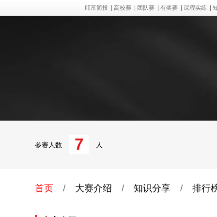
叩富简投
|
高校赛
|
团队赛
|
有奖赛
|
课程实练
|
7
参赛人数
人
首页
/
大赛介绍
/
知识分享
/
排行