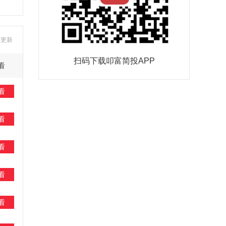
时更新
扫码下载叩富简投APP
看
看
看
看
看
看