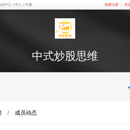
知识中心
|
牛人
|
牛股
免费注册
登
中式炒股思维
榜
/
成员动态