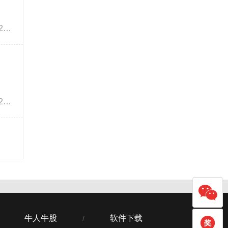
叩富全民炼股争霸赛上周盈利排名公布、奖金已发放，参赛的朋友可以到叩富简投大赛专用奖金钱包查看，只要满20元就能直接提现，每周每月都有现金奖励。 &n...
叩富全民炼股争霸赛上周盈利排名公布、奖金已发放，参赛的朋友可以到叩富简投大赛专用奖金钱包查看，只要满20元就能直接提现，每周每月都有现金奖励。 &n...
牛人牛股
软件下载
/