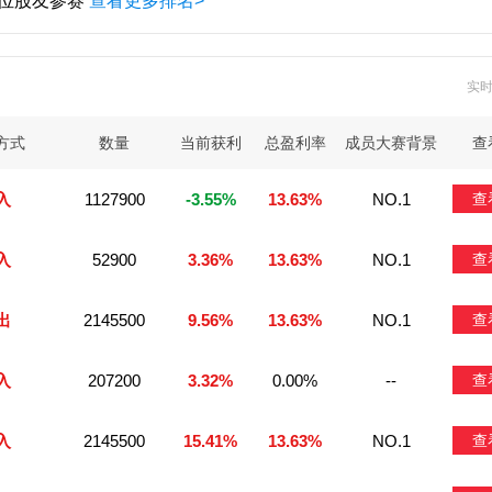
 位股友参赛
查看更多排名>
实
方式
数量
当前获利
总盈利率
成员大赛背景
查
入
1127900
-3.55%
13.63%
NO.1
查
入
52900
3.36%
13.63%
NO.1
查
出
2145500
9.56%
13.63%
NO.1
查
入
207200
3.32%
0.00%
--
查
入
2145500
15.41%
13.63%
NO.1
查