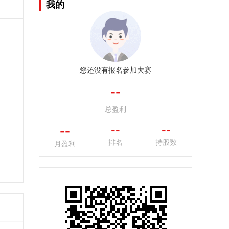
我的
您还没有报名参加大赛
--
总盈利
--
--
--
排名
持股数
月盈利