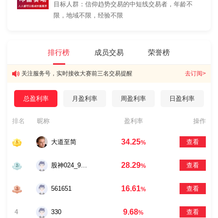
目标人群：信仰趋势交易的中短线交易者，年龄不
限，地域不限，经验不限
排行榜
成员交易
荣誉榜
关注服务号，实时接收大赛前三名交易提醒
去订阅>
总盈利率
月盈利率
周盈利率
日盈利率
排名
昵称
盈利率
操作
34.25
大道至简
查看
%
28.29
股神024_9685
查看
%
16.61
561651
查看
%
9.68
4
330
查看
%