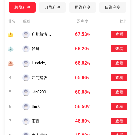
总盈利率
月盈利率
周盈利率
日盈利率
排名
昵称
盈利率
操作
67.53
广州新港西刘汉波
查看
%
66.20
轻舟
查看
%
66.02
Lumichy
查看
%
65.66
4
江门建设二路方光照
查看
%
60.08
5
win6200
查看
%
56.50
6
tfire0
查看
%
46.80
7
雨露
查看
%