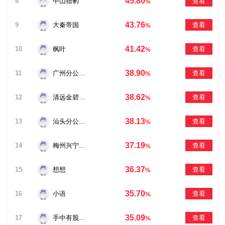
45.80
8
中山猎豹
查看
%
43.76
9
大秦帝国
查看
%
41.42
10
枫叶
查看
%
38.90
11
广州分公司林健滔
查看
%
38.62
12
清远金碧路杨伟强
查看
%
38.13
13
汕头分公司陈南鹏
查看
%
37.19
14
梅州兴宁刘志杰
查看
%
36.37
15
想想
查看
%
35.70
16
小语
查看
%
35.09
17
手中有股心中无
查看
%