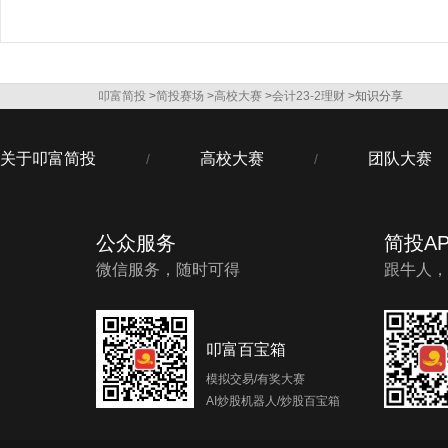
叩富简投
>
简投赛场
>
高校大赛
>
会计23-2理财
>知识分享
关于叩富简投
高校大赛
团队大赛
/
/
公众服务
简投AP
微信服务，随时可得
跟牛人，
叩富百宝箱
模拟交易/有奖大赛
AI炒股机器人/炒股百宝箱