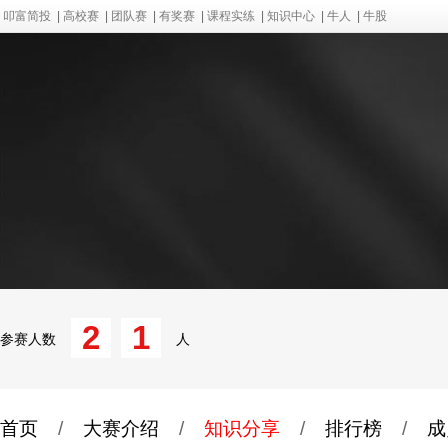
叩富简投
|
高校赛
|
团队赛
|
有奖赛
|
课程实练
|
知识中心
|
牛人
|
牛股
2
1
参赛人数
人
首页
/
大赛介绍
/
知识分享
/
排行榜
/
成