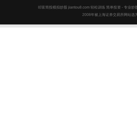
叩富简投模拟炒股 jiantou8.com 轻松训练 简单投资 - 专业
2008年被上海证券交易所网站