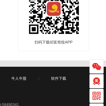
扫码下载叩富简投APP
牛人牛股
软件下载
/
59490341