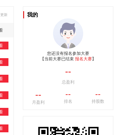
我的
时更新
看
看
您还没有报名参加大赛
【当前大赛已结束
报名大赛
】
看
--
看
总盈利
--
--
--
看
排名
持股数
月盈利
看
看