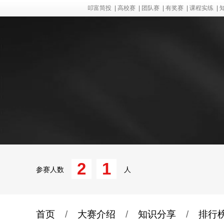
叩富简投
|
高校赛
|
团队赛
|
有奖赛
|
课程实练
|
2
1
参赛人数
人
首页
/
大赛介绍
/
知识分享
/
排行