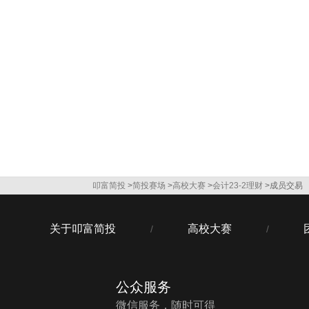
叩富简投
>
简投赛场
>
高校大赛
>
会计23-2理财
>成员交易
关于叩富简投
高校大赛
/
/
公众服务
微信服务，随时可得