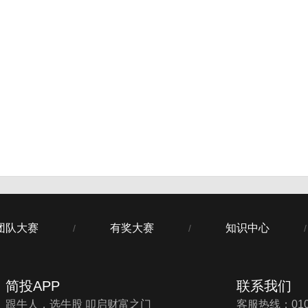
团队大赛
有奖大赛
知识中心
/
/
/
简投APP
联系我们
跟牛人，选牛股 叩启财富之门
客服热线：010-