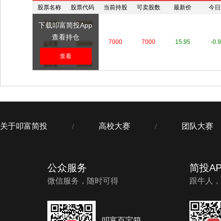
股票名称
股票代码
当前持股
可卖股数
最新价
今日
下载叩富简投App
查看持仓
****
****
7000
7000
15.95
-0.
查看
关于叩富简投
高校大赛
团队大赛
/
/
公众服务
简投AP
微信服务，随时可得
跟牛人，
叩富百宝箱