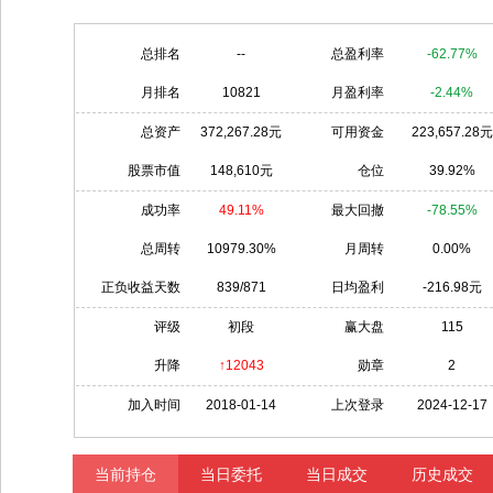
总排名
--
总盈利率
-62.77%
月排名
10821
月盈利率
-2.44%
总资产
372,267.28元
可用资金
223,657.28元
股票市值
148,610元
仓位
39.92%
成功率
49.11%
最大回撤
-78.55%
总周转
10979.30%
月周转
0.00%
正负收益天数
839/871
日均盈利
-216.98元
评级
初段
赢大盘
115
升降
↑12043
勋章
2
加入时间
2018-01-14
上次登录
2024-12-17
当前持仓
当日委托
当日成交
历史成交