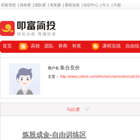
叩富简投
|
高校赛
|
团队赛
|
有奖赛
|
课程实练
|
知识中心
|
牛人
|
牛股
首页
高校
团队
券商
有奖
课程实练
自由练
集合竞价
用户名
主页：
http://www.cofool.com//Home/User/index/uid/1
Ta比赛
炼股成金-自由训练区