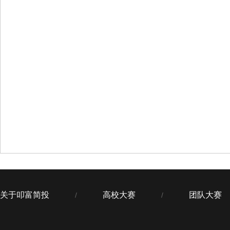
关于叩富简投
高校大赛
团队大赛
/
/