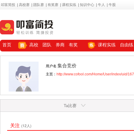
叩富简投
|
高校赛
|
团队赛
|
有奖赛
|
课程实练
|
知识中心
|
牛人
|
牛股
首页
高校
团队
券商
有奖
课程实练
自由练
集合竞价
用户名
主页：
http://www.cofool.com/Home/User/index/uid/16
Ta比赛
关注
(12人)