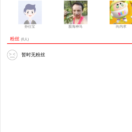
孙仕宝
股海神马
向内求
粉丝
(0人)
暂时无粉丝