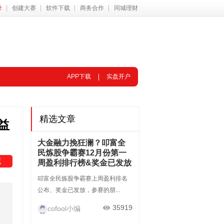
录
创建大赛
软件下载
商务合作
同城理财
APP下载
实盘开户
精选文章
益
大金融力挽狂澜？叩富全
民炼股争霸赛12月份第一
藏
周盈利排行榜&奖金已发放
叩富全民炼股争霸赛上周盈利排名
公布、奖金已发放，参赛的朋...
35919
cofool小编