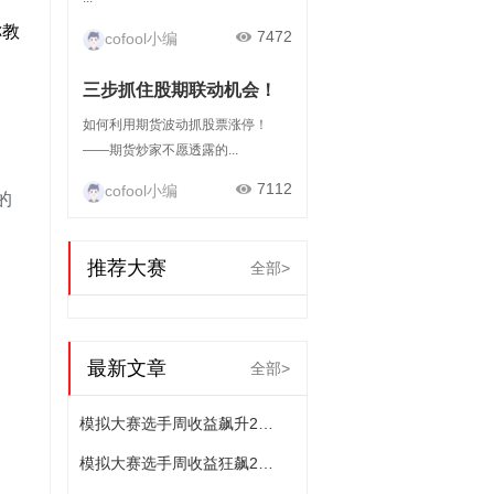
称教
7472
cofool小编
三步抓住股期联动机会！
如何利用期货波动抓股票涨停！
——期货炒家不愿透露的...
7112
cofool小编
的
推荐大赛
全部>
最新文章
全部>
模拟大赛选手周收益飙升23.57%，交易技艺超群！
模拟大赛选手周收益狂飙25.16%，展现非凡操盘水平！