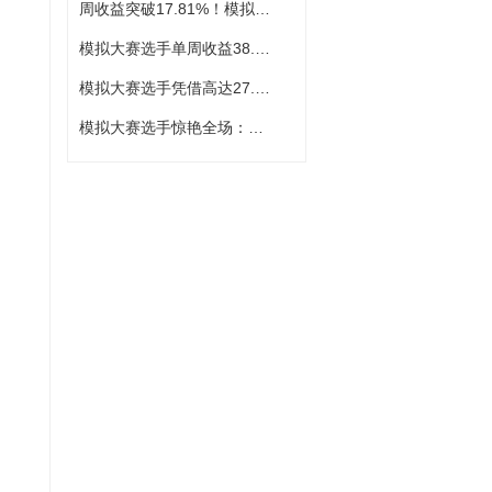
周收益突破17.81%！模拟大赛选手展现惊人爆发力
模拟大赛选手单周收益38.23%，一骑绝尘
模拟大赛选手凭借高达27.82%的单周收益率强势登顶
模拟大赛选手惊艳全场：单周收益率高达43.18%，强势登顶冠军宝座