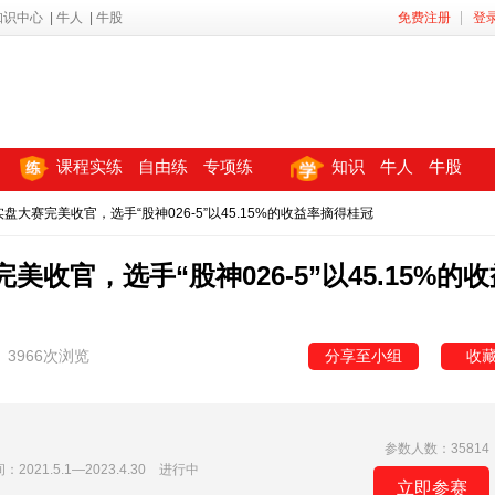
知识中心
|
牛人
|
牛股
免费注册
登
课程实练
自由练
专项练
知识
牛人
牛股
盘大赛完美收官，选手“股神026-5”以45.15%的收益率摘得桂冠
收官，选手“股神026-5”以45.15%的收
3966次浏览
分享至小组
收
参数人数：35814
21.5.1—2023.4.30 进行中
立即参赛