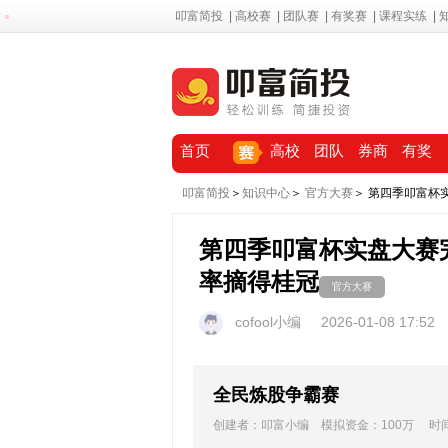
叩富简投
|
高校赛
|
团队赛
|
有奖赛
|
课程实练
|
首页
高校
团队
券商
有奖
叩富简投
＞
知识中心
＞
官方大赛
＞ 第四季叩富杯实
第四季叩富杯实盘大赛完美
率摘得桂冠
官方大赛
cofool小编
2026-01-08 17:52
全民炼股争霸赛
创建者：叩富小编 模拟资金：100万 时间：20