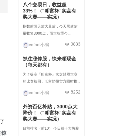
八个交易日，收益超
33%！（“叩富杯”实盘有
奖大赛——实况）
指数前两天放大量后，今天居然缩
量收复3000点，而大权重今...
9833
cofool小编
抓住涨停股，快来领现金
（每天都有）
为了提高『叩富杯』实盘炒股大赛
的比赛氛围，叩富简投官方限时推...
8252
cofool小编
外资百亿补贴，3000点大
降价！（“叩富杯”实盘有
奖大赛——实况）
了
目前排名（前10） 今日前十大热股
的惊
...