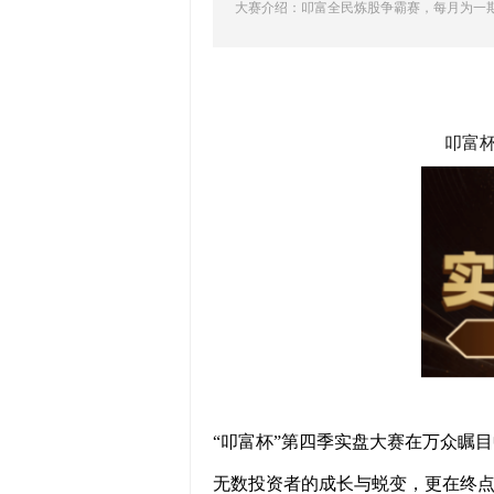
大赛介绍：叩富全民炼股争霸赛，每月为一
叩富杯
“叩富杯”第四季实盘大赛在万众瞩
无数投资者的成长与蜕变，更在终点线上