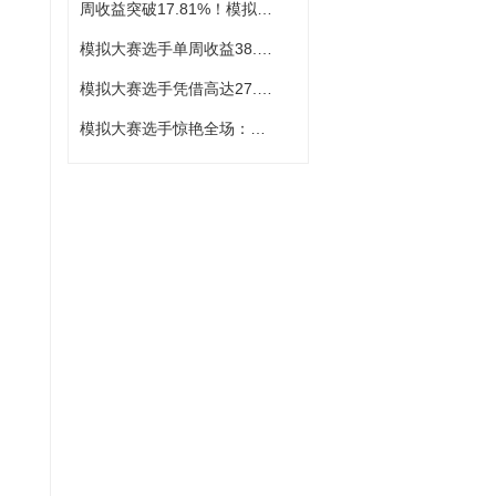
周收益突破17.81%！模拟大赛选手展现惊人爆发力
模拟大赛选手单周收益38.23%，一骑绝尘
模拟大赛选手凭借高达27.82%的单周收益率强势登顶
模拟大赛选手惊艳全场：单周收益率高达43.18%，强势登顶冠军宝座