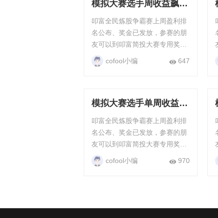
模拟大赛选手周收益飙升
23.57%，交易技艺超
叩富全民炼股争霸赛上周盈利排
群！
名公布、奖金已发放，参赛的朋
友可以到叩富简投大赛专用奖金
钱包查看，只要满20元就能直接
cofool小编
647
提现，每周每月都有现金奖励。
“全民炼股”争霸赛...
模拟大赛选手单周收益
38.23%，一骑绝尘
叩富全民炼股争霸赛上周盈利排
名公布、奖金已发放，参赛的朋
友可以到叩富简投大赛专用奖金
钱包查看，只要满20元就能直接
cofool小编
970
提现，每周每月都有现金奖励。
“全民炼股”争霸赛...