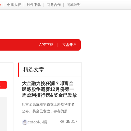
录
创建大赛
软件下载
商务合作
同城理财
APP下载
实盘开户
精选文章
大金融力挽狂澜？叩富全
藏
民炼股争霸赛12月份第一
周盈利排行榜&奖金已发放
叩富全民炼股争霸赛上周盈利排名
公布、奖金已发放，参赛的朋...
35817
cofool小编