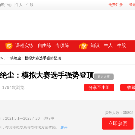
知识中心
|
牛人
|
牛股
免费注册
登
课程实练
自由练
专项练
知识
牛人
牛股
.49%，一骑绝尘：模拟大赛选手强势登顶
一骑绝尘：模拟大赛选手强势登顶
官方大赛
1794次浏览
分享至小组
收
参数人数：35805
21.5.1—2023.4.30 进行中
立即参赛
期，按照模拟交易收益排名发放奖励。
展开