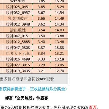
名获奖参赛选手，正收益就能瓜分奖金）
叩富『全民炼股』争霸赛
积举办200多期模拟炒股大奖赛，累积派发现金奖励近
百万
。