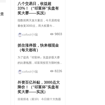
八个交易日，收益超
33%！（“叩富杯”实盘有
奖大赛——实况）
包查
指数前两天放大量后，今天居然缩
量收复3000点，而大权重今...
9803
cofool小编
抓住涨停股，快来领现金
（每天都有）
为了提高『叩富杯』实盘炒股大赛
的比赛氛围，叩富简投官方限时推...
8226
cofool小编
外资百亿补贴，3000点大
降价！（“叩富杯”实盘有
奖大赛——实况）
目前排名（前10） 今日前十大热股
...