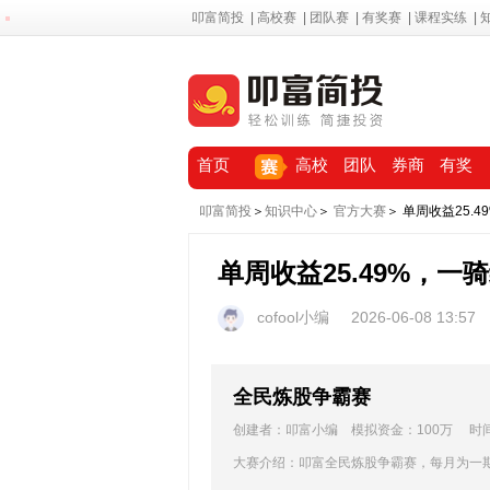
叩富简投
|
高校赛
|
团队赛
|
有奖赛
|
课程实练
|
首页
高校
团队
券商
有奖
叩富简投
＞
知识中心
＞
官方大赛
＞ 单周收益25
单周收益25.49%，
cofool小编
2026-06-08 13:57
全民炼股争霸赛
创建者：叩富小编 模拟资金：100万 时间：20
大赛介绍：叩富全民炼股争霸赛，每月为一