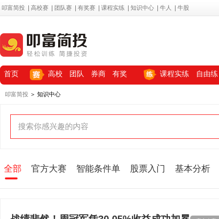
叩富简投
|
高校赛
|
团队赛
|
有奖赛
|
课程实练
|
知识中心
|
牛人
|
牛股
首页
高校
团队
券商
有奖
课程实练
自由练
叩富简投
＞ 知识中心
全部
官方大赛
智能条件单
股票入门
基本分析