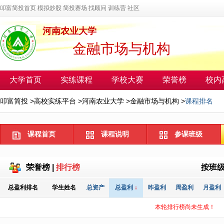
叩富简投首页
模拟炒股
简投赛场
找顾问
训练营
社区
河南农业大学
金融市场与机构
大学首页
实练课程
学校大赛
荣誉榜
校内
叩富简投
>
高校实练平台
>
河南农业大学
>
金融市场与机构
>
课程排名
课程首页
课程说明
参课班级
荣誉榜
|
排行榜
按班
总盈利排名
学生姓名
总资产
总盈利
↓
昨盈利
周盈利
月盈利
本轮排行榜尚未生成！