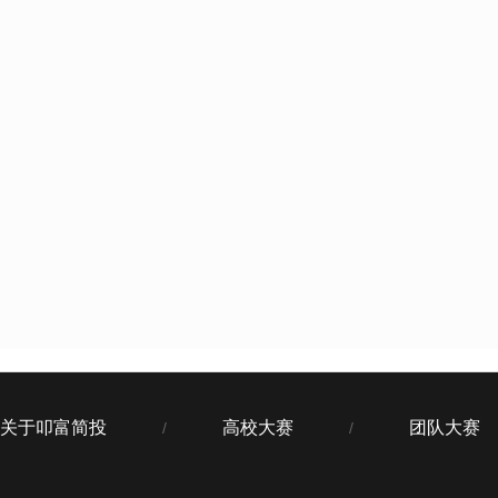
关于叩富简投
高校大赛
团队大赛
/
/