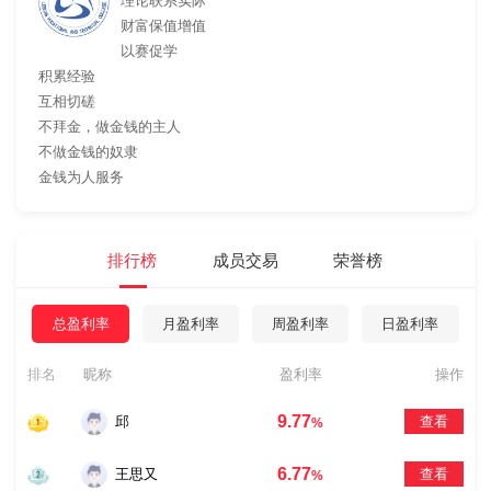
理论联系实际
财富保值增值
以赛促学
积累经验
互相切磋
不拜金，做金钱的主人
不做金钱的奴隶
金钱为人服务
排行榜
成员交易
荣誉榜
总盈利率
月盈利率
周盈利率
日盈利率
排名
昵称
盈利率
操作
9.77
邱
查看
%
6.77
王思又
查看
%